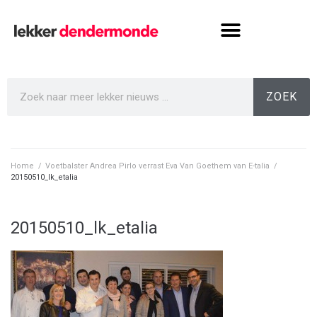
ZOEK
Home
/
Voetbalster Andrea Pirlo verrast Eva Van Goethem van E-talia
/
20150510_lk_etalia
20150510_lk_etalia