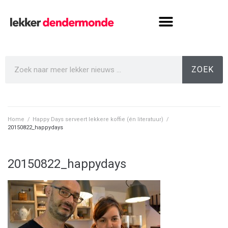
ZOEK
Home
/
Happy Days serveert lekkere koffie (én literatuur)
/
20150822_happydays
20150822_happydays