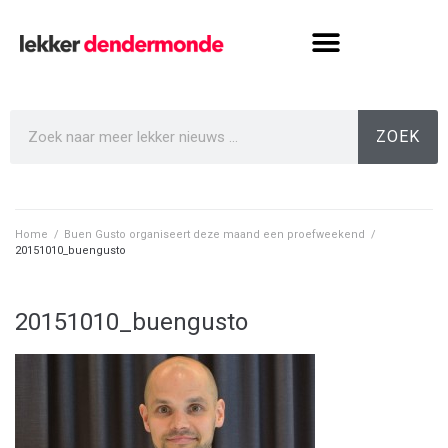
ZOEK
Home
/
Buen Gusto organiseert deze maand een proefweekend
/
20151010_buengusto
20151010_buengusto