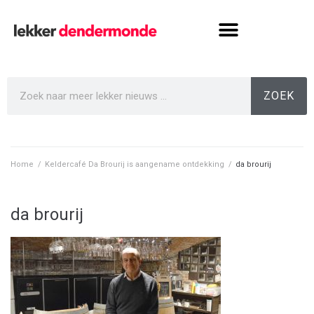
ZOEK
Home
/
Keldercafé Da Brourij is aangename ontdekking
/
da brourij
da brourij