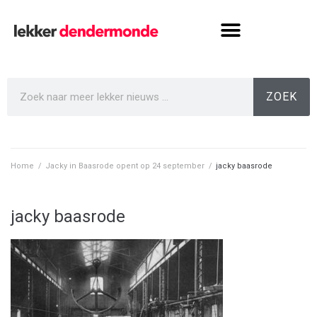
ZOEK
Home
/
Jacky in Baasrode opent op 24 september
/
jacky baasrode
jacky baasrode