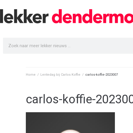
Home
/
Lentedag bij Carlos Koffie
/
carlos-koffie-2023007
carlos-koffie-20230