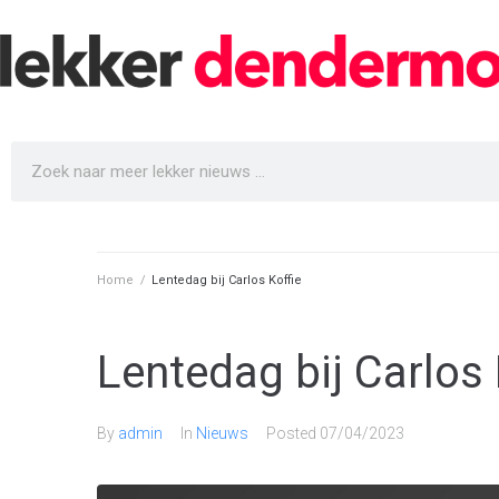
Home
/
Lentedag bij Carlos Koffie
Lentedag bij Carlos 
By
admin
In
Nieuws
Posted
07/04/2023