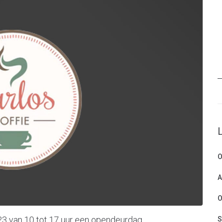
O
A
O
23 van 10 tot 17 uur een opendeurdag.
S