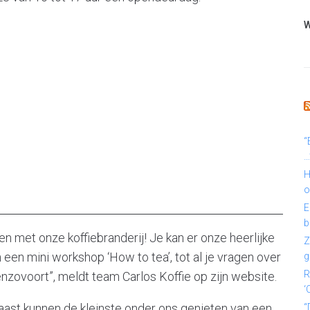
W
“
…
H
o
E
b
n met onze koffiebranderij! Je kan er onze heerlijke
Z
 een mini workshop ‘How to tea’, tot al je vragen over
g
R
enzovoort”, meldt team Carlos Koffie op zijn website.
‘
ast kunnen de kleinste onder ons genieten van een
“