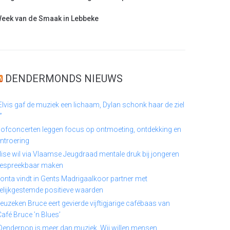
eek van de Smaak in Lebbeke
DENDERMONDS NIEUWS
Elvis gaf de muziek een lichaam, Dylan schonk haar de ziel
”
ofconcerten leggen focus op ontmoeting, ontdekking en
ntroering
lise wil via Vlaamse Jeugdraad mentale druk bij jongeren
espreekbaar maken
onta vindt in Gents Madrigaalkoor partner met
elijkgestemde positieve waarden
euzeken Bruce eert gevierde vijftigjarige cafébaas van
Café Bruce ’n Blues’
Denderpop is meer dan muziek. Wij willen mensen