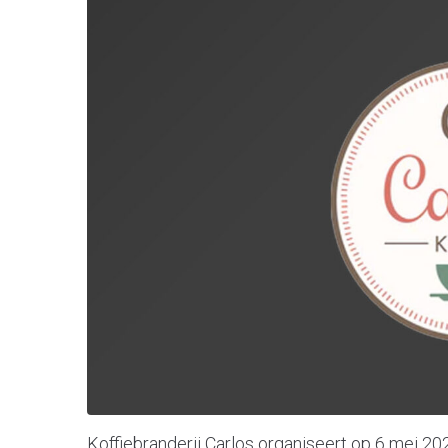
Koffiebranderij Carlos organiseert op 6 mei 20