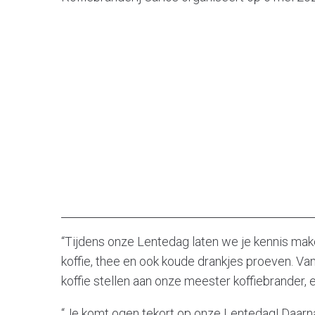
“Tijdens onze Lentedag laten we je kennis make
koffie, thee en ook koude drankjes proeven. Van
koffie stellen aan onze meester koffiebrander, 
“Je komt ogen tekort op onze Lentedag! Daarna