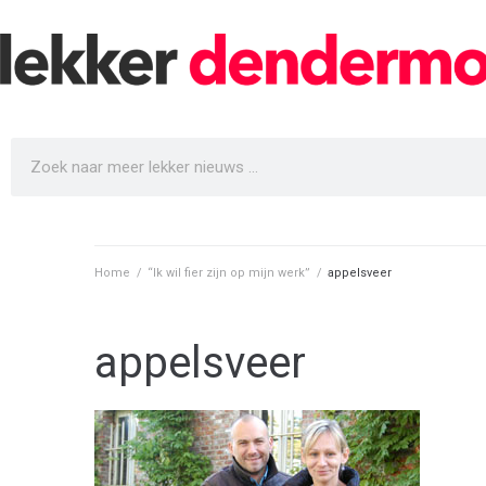
Home
/
“Ik wil fier zijn op mijn werk”
/
appelsveer
appelsveer