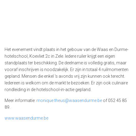
Het evenement vindt plaats in het gebouw van de Waas en Durme-
hotelschool, Koevliet 2c in Zele. Iedere ruiler krijgt een eigen
standplaats ter beschikking. De deelname is volledig gratis, maar
vooraf inschrijven is noodzakelijk. Er zijn in totaal 4 ruilmomenten
gepland. Mensen die enkel ‘s avonds vrij zijn kunnen ook terecht.
Iedereen is welkom om de markt te bezoeken. Er zijn ook culinaire
rondleiding in de hotelschool-in-actie gepland.
Meer informatie:
monique.theus@waasendurme.be
of 052 45 85
89.
www.waasendurme.be