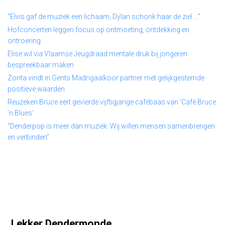
“Elvis gaf de muziek een lichaam, Dylan schonk haar de ziel …”
Hofconcerten leggen focus op ontmoeting, ontdekking en
ontroering
Elise wil via Vlaamse Jeugdraad mentale druk bij jongeren
bespreekbaar maken
Zonta vindt in Gents Madrigaalkoor partner met gelijkgestemde
positieve waarden
Reuzeken Bruce eert gevierde vijftigjarige cafébaas van ‘Café Bruce
’n Blues’
“Denderpop is meer dan muziek. Wij willen mensen samenbrengen
en verbinden”
Lekker Dendermonde