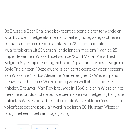
De Brussels Beer Challenge bekroont de beste bieren ter wereld en
wordt zowel in België als internationaal erg hoog aangeschreven.
Dit jaar streden een record aantal van 730 internationale
kwaliteitsbieren uit 25 verschillende landen mee om 1 van de 25
prijzen te winnen. Wieze Tripel won de ‘Goud Medaille’ als ‘Best
Belgium Style Triple’ en mag zich voor 1 jaar lang de beste Belgium
Style Triple heten. “Deze award is een echte opsteker voor het team
van Wieze Bier”, aldus Alexander Vanlerberghe. De Wieze tripel is
nieuw, maar het merk Wieze doet bij velen wellicht een belletje
rinkelen. Brouwerij Van Roy brouwde in 1866 al bier in Wieze en het
merk behoort dus tot de oudste biermerken van België. Bij het grote
publiek is Wieze vooral bekend door de Wieze oktoberfeesten, een
volksfeest dat erg populair werd in de jaren 80. Nu staat Wieze er
terug, met een tripel van hoge gisting.