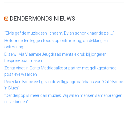
DENDERMONDS NIEUWS
“Elvis gaf de muziek een lichaam, Dylan schonk haar de ziel …”
Hofconcerten leggen focus op ontmoeting, ontdekking en
ontroering
Elise wil via Vlaamse Jeugdraad mentale druk bij jongeren
bespreekbaar maken
Zonta vindt in Gents Madrigaalkoor partner met gelijkgestemde
positieve waarden
Reuzeken Bruce eert gevierde vijftigjarige cafébaas van ‘Café Bruce
’n Blues’
“Denderpop is meer dan muziek. Wij willen mensen samenbrengen
en verbinden”