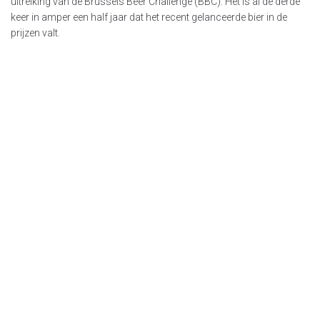
uitreiking van de Brussels Beer Challenge (BBC). Het is al de derde
keer in amper een half jaar dat het recent gelanceerde bier in de
prijzen valt.