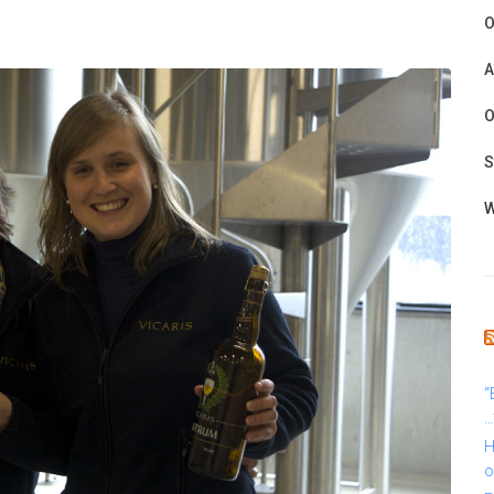
O
A
O
S
W
“
…
H
o