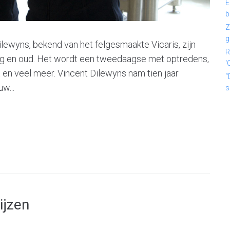
E
b
Z
g
lewyns, bekend van het felgesmaakte Vicaris, zijn
R
ong en oud. Het wordt een tweedaagse met optredens,
‘
 en veel meer. Vincent Dilewyns nam tien jaar
“
w...
s
ijzen