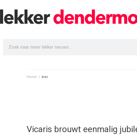
Home
/
bier
Vicaris brouwt eenmalig jubi