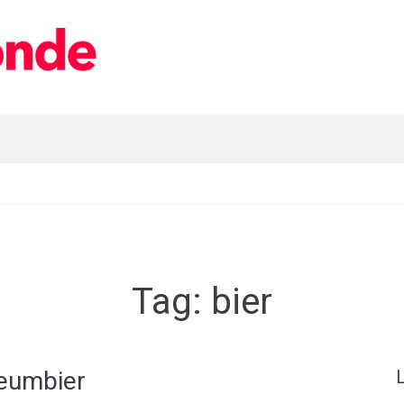
Tag:
bier
leumbier