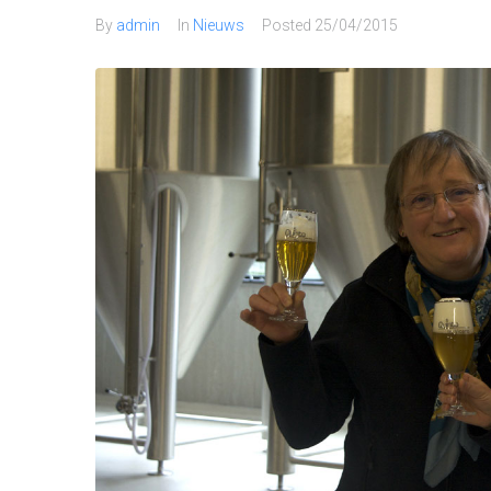
By
admin
In
Nieuws
Posted
25/04/2015