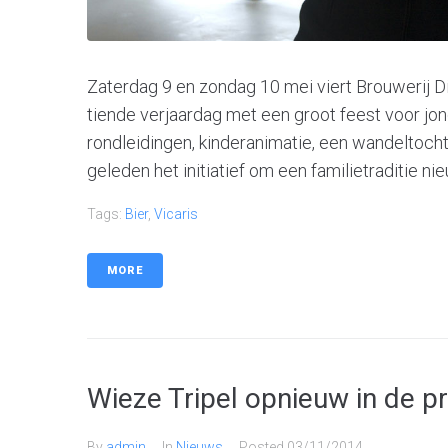
Zaterdag 9 en zondag 10 mei viert Brouwerij Di
tiende verjaardag met een groot feest voor j
rondleidingen, kinderanimatie, een wandeltocht
geleden het initiatief om een familietraditie nieu
Tags:
Bier
,
Vicaris
MORE
Wieze Tripel opnieuw in de pr
By
admin
In
Nieuws
Posted
03/11/2014