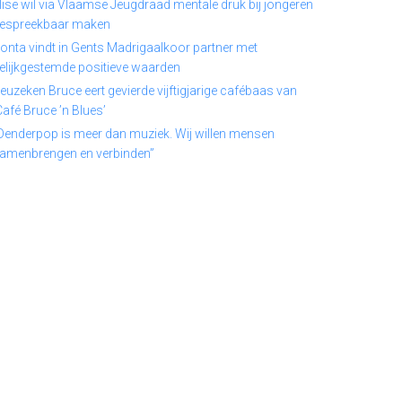
lise wil via Vlaamse Jeugdraad mentale druk bij jongeren
espreekbaar maken
onta vindt in Gents Madrigaalkoor partner met
elijkgestemde positieve waarden
euzeken Bruce eert gevierde vijftigjarige cafébaas van
Café Bruce ’n Blues’
Denderpop is meer dan muziek. Wij willen mensen
amenbrengen en verbinden”