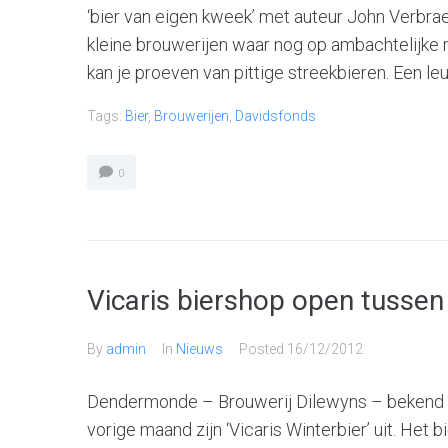
‘bier van eigen kweek’ met auteur John Verbrae
kleine brouwerijen waar nog op ambachtelijke 
kan je proeven van pittige streekbieren. Een leuk
Tags:
Bier
,
Brouwerijen
,
Davidsfonds
0
Vicaris biershop open tussen
By
admin
In
Nieuws
Posted
16/12/2012
Dendermonde – Brouwerij Dilewyns – bekend va
vorige maand zijn ‘Vicaris Winterbier’ uit. Het bi