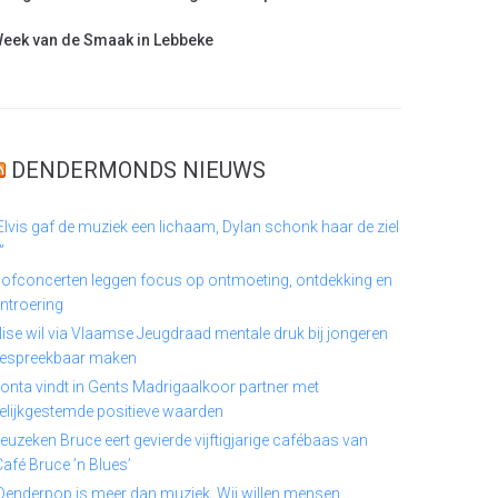
eek van de Smaak in Lebbeke
DENDERMONDS NIEUWS
Elvis gaf de muziek een lichaam, Dylan schonk haar de ziel
”
ofconcerten leggen focus op ontmoeting, ontdekking en
ntroering
lise wil via Vlaamse Jeugdraad mentale druk bij jongeren
espreekbaar maken
onta vindt in Gents Madrigaalkoor partner met
elijkgestemde positieve waarden
euzeken Bruce eert gevierde vijftigjarige cafébaas van
Café Bruce ’n Blues’
Denderpop is meer dan muziek. Wij willen mensen