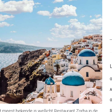
O
A
O
t meest bekende is wellicht Restaurant Zorba in de
S