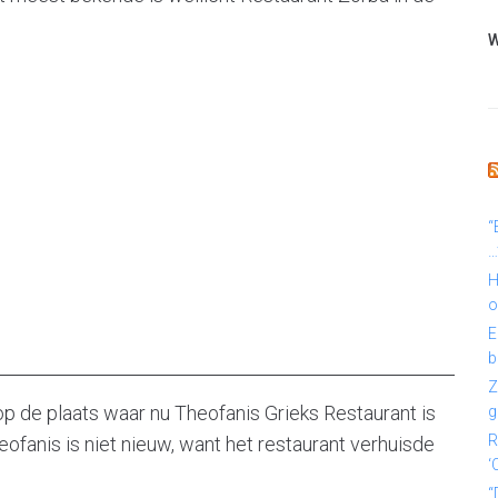
W
“
…
H
o
E
b
Z
op de plaats waar nu Theofanis Grieks Restaurant is
g
R
ofanis is niet nieuw, want het restaurant verhuisde
‘
“