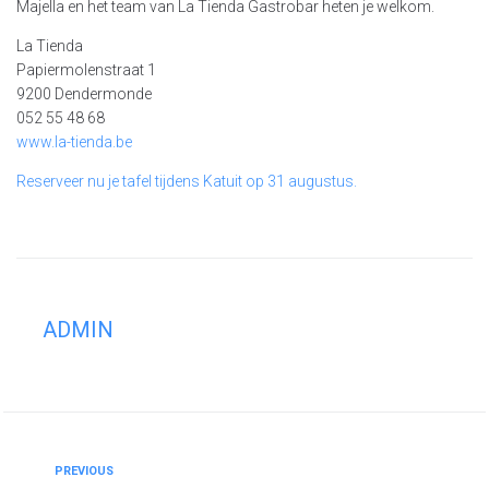
Majella en het team van La Tienda Gastrobar heten je welkom.
La Tienda
Papiermolenstraat 1
9200 Dendermonde
052 55 48 68
www.la-tienda.be
Reserveer nu je tafel tijdens Katuit op 31 augustus.
ADMIN
PREVIOUS