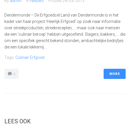
By
admin
In
Nieuws
Posted
24/03/2013
Dendermonde – De Erfgoedcel Land van Dendermonde is in het
kader van haar project ‘Heerlijk Erfgoed’ op zoek naar informatie
over streekproducten, streekrecepten, ... maar ook naar mensen
die een 'culinair beroep' hebben uitgeoefend. Slagers, bakkers, ... die
om een specifiek gerecht bekend stonden, ambachtelijke bedrijfjes
die een lokale lekkernij...
Tags:
Culinair Erfgoed
MORE
0
LEES OOK