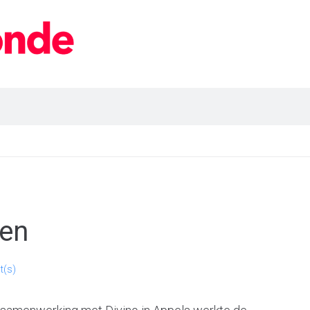
nen
(s)