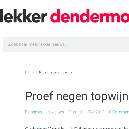
Home
/
Proef negen topwijnen
Proef negen topwij
By
admin
In
Nieuws
Posted
11/04/2013
0 Comment