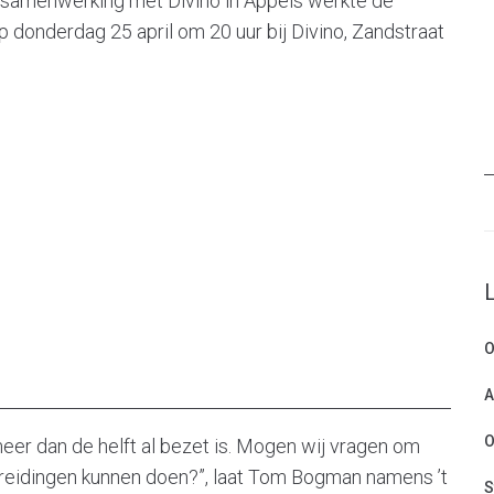
n samenwerking met Divino in Appels werkte de
p donderdag 25 april om 20 uur bij Divino, Zandstraat
O
A
O
meer dan de helft al bezet is. Mogen wij vragen om
ereidingen kunnen doen?”, laat Tom Bogman namens ’t
S