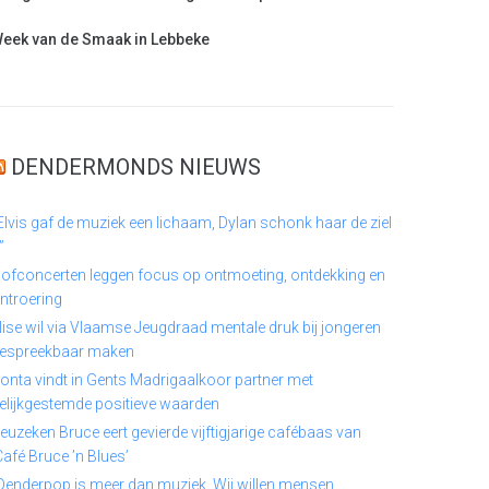
eek van de Smaak in Lebbeke
DENDERMONDS NIEUWS
Elvis gaf de muziek een lichaam, Dylan schonk haar de ziel
”
ofconcerten leggen focus op ontmoeting, ontdekking en
ntroering
lise wil via Vlaamse Jeugdraad mentale druk bij jongeren
espreekbaar maken
onta vindt in Gents Madrigaalkoor partner met
elijkgestemde positieve waarden
euzeken Bruce eert gevierde vijftigjarige cafébaas van
Café Bruce ’n Blues’
Denderpop is meer dan muziek. Wij willen mensen