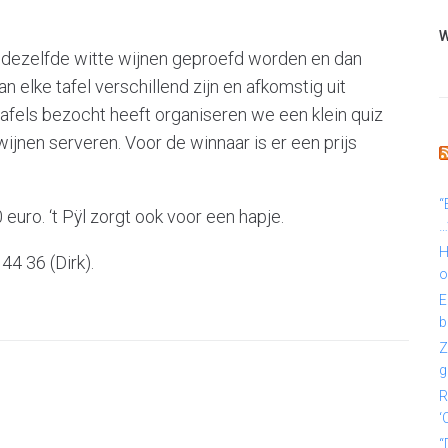
W
s dezelfde witte wijnen geproefd worden en dan
 elke tafel verschillend zijn en afkomstig uit
e tafels bezocht heeft organiseren we een klein quiz
ijnen serveren. Voor de winnaar is er een prijs
“
ro. ‘t Pÿl zorgt ook voor een hapje.
…
H
44 36 (Dirk).
o
E
b
Z
g
R
‘
“