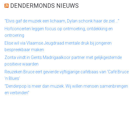
DENDERMONDS NIEUWS
“Elvis gaf de muziek een lichaam, Dylan schonk haar de ziel …”
Hofconcerten leggen focus op ontmoeting, ontdekking en
ontroering
Elise wil via Vlaamse Jeugdraad mentale druk bij jongeren
bespreekbaar maken
Zonta vindt in Gents Madrigaalkoor partner met gelijkgestemde
positieve waarden
Reuzeken Bruce eert gevierde vijftigjarige cafébaas van ‘Café Bruce
’n Blues’
“Denderpop is meer dan muziek. Wij willen mensen samenbrengen
en verbinden”