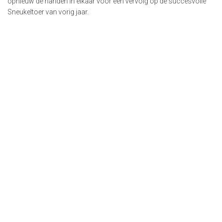
opnieuw de handen in elkaar voor een vervolg op de succesvolle
Sneukeltoer van vorig jaar.