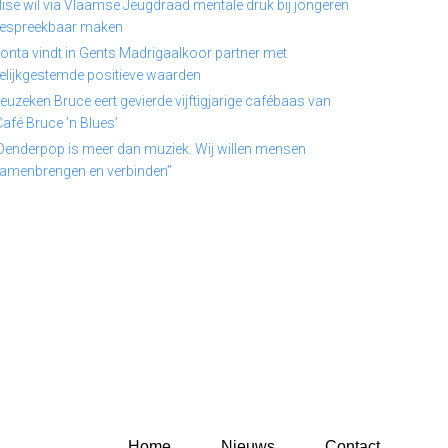
lise wil via Vlaamse Jeugdraad mentale druk bij jongeren
espreekbaar maken
onta vindt in Gents Madrigaalkoor partner met
elijkgestemde positieve waarden
euzeken Bruce eert gevierde vijftigjarige cafébaas van
Café Bruce ’n Blues’
Denderpop is meer dan muziek. Wij willen mensen
amenbrengen en verbinden”
Home
Nieuws
Contact