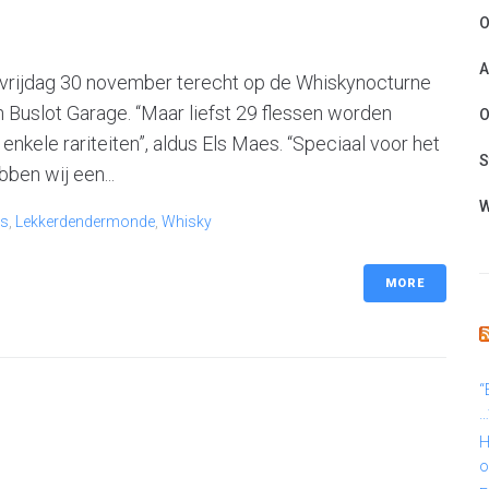
O
A
vrijdag 30 november terecht op de Whiskynocturne
Buslot Garage. “Maar liefst 29 flessen worden
O
 enkele rariteiten”, aldus Els Maes. “Speciaal voor het
S
ben wij een...
W
es
,
Lekkerdendermonde
,
Whisky
MORE
“
…
H
o