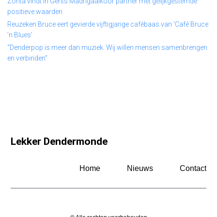
Zonta vindt in Gents Madrigaalkoor partner met gelijkgestemde
positieve waarden
Reuzeken Bruce eert gevierde vijftigjarige cafébaas van ‘Café Bruce
’n Blues’
“Denderpop is meer dan muziek. Wij willen mensen samenbrengen
en verbinden”
Lekker Dendermonde
Home
Nieuws
Contact