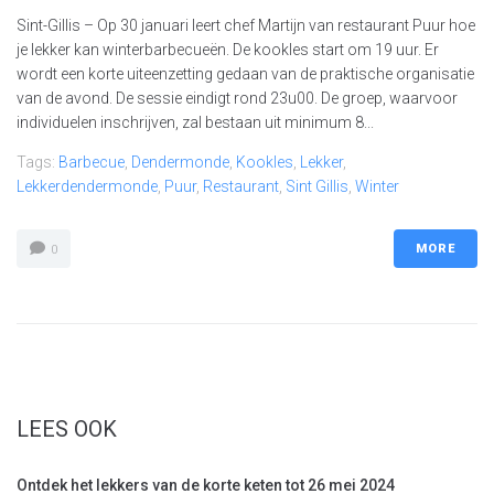
Sint-Gillis – Op 30 januari leert chef Martijn van restaurant Puur hoe
je lekker kan winterbarbecueën. De kookles start om 19 uur. Er
wordt een korte uiteenzetting gedaan van de praktische organisatie
van de avond. De sessie eindigt rond 23u00. De groep, waarvoor
individuelen inschrijven, zal bestaan uit minimum 8...
Tags:
Barbecue
,
Dendermonde
,
Kookles
,
Lekker
,
Lekkerdendermonde
,
Puur
,
Restaurant
,
Sint Gillis
,
Winter
MORE
0
LEES OOK
Ontdek het lekkers van de korte keten tot 26 mei 2024