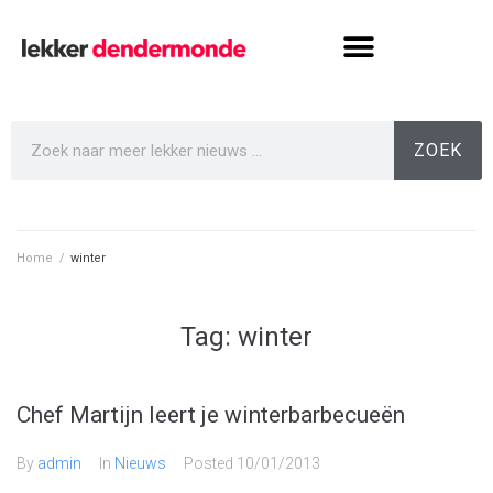
ZOEK
Home
/
winter
Tag:
winter
Chef Martijn leert je winterbarbecueën
By
admin
In
Nieuws
Posted
10/01/2013