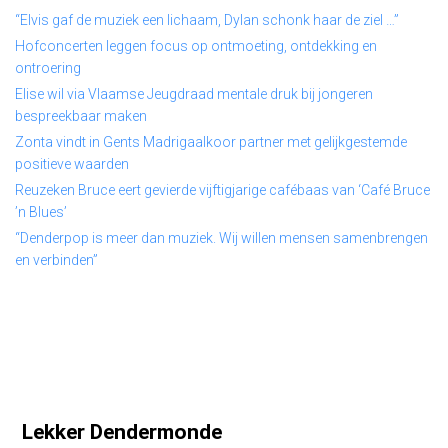
“Elvis gaf de muziek een lichaam, Dylan schonk haar de ziel …”
Hofconcerten leggen focus op ontmoeting, ontdekking en
ontroering
Elise wil via Vlaamse Jeugdraad mentale druk bij jongeren
bespreekbaar maken
Zonta vindt in Gents Madrigaalkoor partner met gelijkgestemde
positieve waarden
Reuzeken Bruce eert gevierde vijftigjarige cafébaas van ‘Café Bruce
’n Blues’
“Denderpop is meer dan muziek. Wij willen mensen samenbrengen
en verbinden”
Lekker Dendermonde