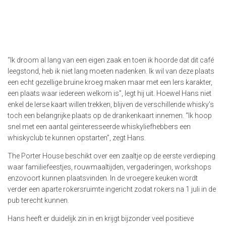
“Ik droom al lang van een eigen zaak en toen ik hoorde dat dit café
leegstond, heb ik niet lang moeten nadenken. Ik wil van deze plaats
een echt gezellige bruine kroeg maken maar met een Iers karakter,
een plaats waar iedereen welkom is”, legt hij uit. Hoewel Hans niet
enkel de Ierse kaart willen trekken, blijven de verschillende whisky’s
toch een belangrijke plaats op de drankenkaart innemen. “Ik hoop
snel met een aantal geïnteresseerde whiskyliefhebbers een
whiskyclub te kunnen opstarten”, zegt Hans.
The Porter House beschikt over een zaaltje op de eerste verdieping
waar familiefeestjes, rouwmaaltijden, vergaderingen, workshops
enzovoort kunnen plaatsvinden. In de vroegere keuken wordt
verder een aparte rokersruimte ingericht zodat rokers na 1 juli in de
pub terecht kunnen.
Hans heeft er duidelijk zin in en krijgt bijzonder veel positieve