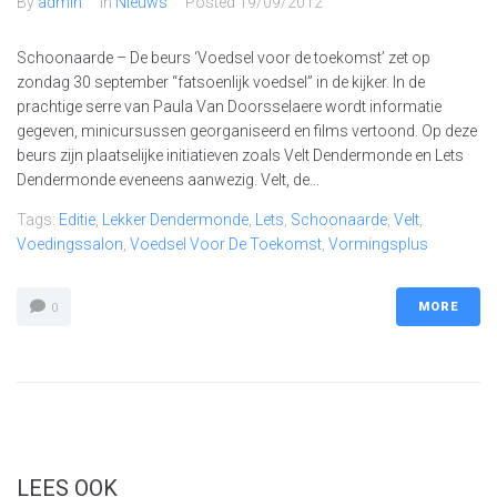
By
admin
In
Nieuws
Posted
19/09/2012
Schoonaarde – De beurs ‘Voedsel voor de toekomst’ zet op
zondag 30 september “fatsoenlijk voedsel” in de kijker. In de
prachtige serre van Paula Van Doorsselaere wordt informatie
gegeven, minicursussen georganiseerd en films vertoond. Op deze
beurs zijn plaatselijke initiatieven zoals Velt Dendermonde en Lets
Dendermonde eveneens aanwezig. Velt, de...
Tags:
Editie
,
Lekker Dendermonde
,
Lets
,
Schoonaarde
,
Velt
,
Voedingssalon
,
Voedsel Voor De Toekomst
,
Vormingsplus
MORE
0
LEES OOK