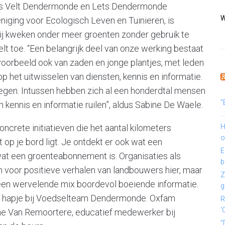
zoals Velt Dendermonde en Lets Dendermonde
W
niging voor Ecologisch Leven en Tuinieren, is
Wij kweken onder meer groenten zonder gebruik te
elt toe. “Een belangrijk deel van onze werking bestaat
jvoorbeeld ook van zaden en jonge plantjes, met leden
op het uitwisselen van diensten, kennis en informatie.
stegen. Intussen hebben zich al een honderdtal mensen
“
n kennis en informatie ruilen”, aldus Sabine De Waele.
…
ncrete initiatieven die het aantal kilometers
H
o
 op je bord ligt. Je ontdekt er ook wat een
E
t een groenteabonnement is. Organisaties als
b
n voor positieve verhalen van landbouwers hier, maar
Z
 een wervelende mix boordevol boeiende informatie.
g
d hapje bij Voedselteam Dendermonde. Oxfam
R
‘
ine Van Remoortere, educatief medewerker bij
“