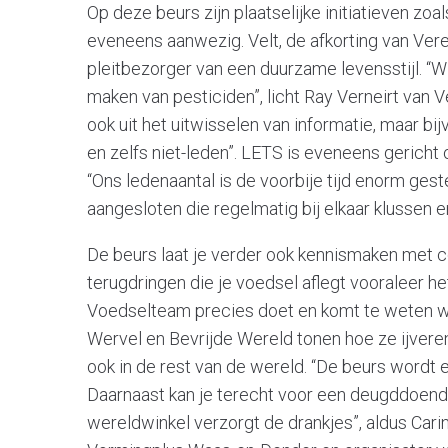
Op deze beurs zijn plaatselijke initiatieven 
eveneens aanwezig. Velt, de afkorting van Vere
pleitbezorger van een duurzame levensstijl. “
maken van pesticiden”, licht Ray Verneirt van V
ook uit het uitwisselen van informatie, maar bi
en zelfs niet-leden”. LETS is eveneens gericht 
“Ons ledenaantal is de voorbije tijd enorm ge
aangesloten die regelmatig bij elkaar klussen e
De beurs laat je verder ook kennismaken met co
terugdringen die je voedsel aflegt vooraleer het
Voedselteam precies doet en komt te weten wa
Wervel en Bevrijde Wereld tonen hoe ze ijvere
ook in de rest van de wereld. “De beurs wordt
Daarnaast kan je terecht voor een deugddoen
wereldwinkel verzorgt de drankjes”, aldus Car