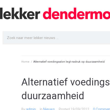
Home
/
Alternatief voedingsalon legt nadruk op duurzaamheid
Alternatief voeding
duurzaamheid
By
admin
In
Nieuws
Posted
19/09/2012
0 Comment