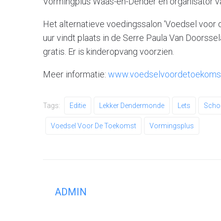
Vormingplus Waas-en-Dender en organisator va
Het alternatieve voedingssalon ‘Voedsel voor
uur vindt plaats in de Serre Paula Van Doorsse
gratis. Er is kinderopvang voorzien.
Meer informatie:
www.voedselvoordetoekoms
Tags:
Editie
Lekker Dendermonde
Lets
Scho
Voedsel Voor De Toekomst
Vormingsplus
ADMIN