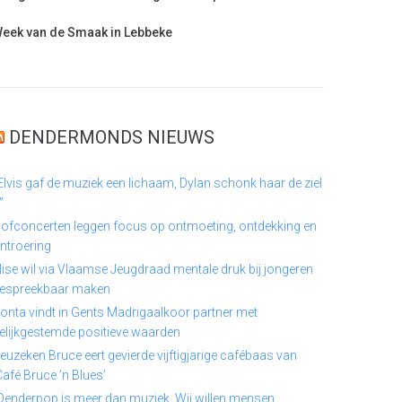
eek van de Smaak in Lebbeke
DENDERMONDS NIEUWS
Elvis gaf de muziek een lichaam, Dylan schonk haar de ziel
”
ofconcerten leggen focus op ontmoeting, ontdekking en
ntroering
lise wil via Vlaamse Jeugdraad mentale druk bij jongeren
espreekbaar maken
onta vindt in Gents Madrigaalkoor partner met
elijkgestemde positieve waarden
euzeken Bruce eert gevierde vijftigjarige cafébaas van
Café Bruce ’n Blues’
Denderpop is meer dan muziek. Wij willen mensen