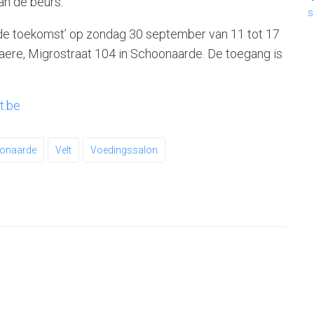
n de beurs.
s
 de toekomst’ op zondag 30 september van 11 tot 17
laere, Migrostraat 104 in Schoonaarde. De toegang is
t.be
onaarde
Velt
Voedingssalon