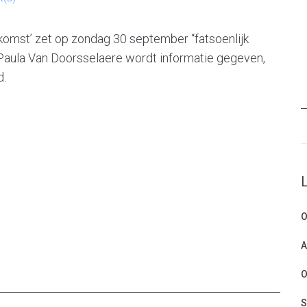
omst’ zet op zondag 30 september “fatsoenlijk
an Paula Van Doorsselaere wordt informatie gegeven,
d.
O
A
O
S