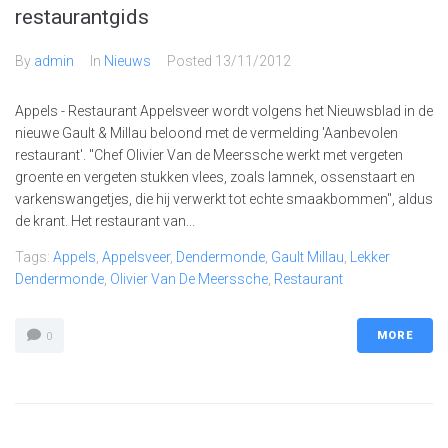
restaurantgids
By
admin
In
Nieuws
Posted
13/11/2012
Appels - Restaurant Appelsveer wordt volgens het Nieuwsblad in de
nieuwe Gault & Millau beloond met de vermelding 'Aanbevolen
restaurant'. "Chef Olivier Van de Meerssche werkt met vergeten
groente en vergeten stukken vlees, zoals lamnek, ossenstaart en
varkenswangetjes, die hij verwerkt tot echte smaakbommen", aldus
de krant. Het restaurant van...
Tags:
Appels
,
Appelsveer
,
Dendermonde
,
Gault Millau
,
Lekker
Dendermonde
,
Olivier Van De Meerssche
,
Restaurant
MORE
0