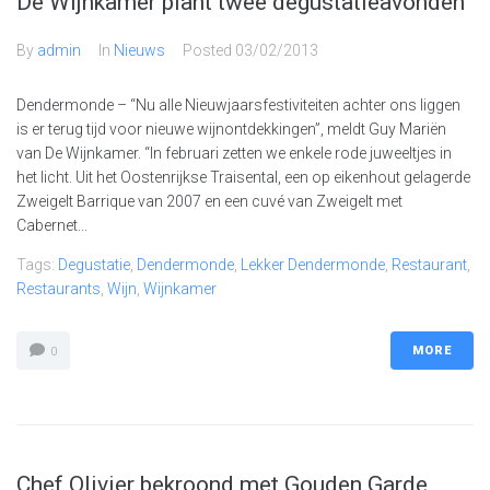
De Wijnkamer plant twee degustatieavonden
By
admin
In
Nieuws
Posted
03/02/2013
Dendermonde – “Nu alle Nieuwjaarsfestiviteiten achter ons liggen
is er terug tijd voor nieuwe wijnontdekkingen”, meldt Guy Mariën
van De Wijnkamer. “In februari zetten we enkele rode juweeltjes in
het licht. Uit het Oostenrijkse Traisental, een op eikenhout gelagerde
Zweigelt Barrique van 2007 en een cuvé van Zweigelt met
Cabernet...
Tags:
Degustatie
,
Dendermonde
,
Lekker Dendermonde
,
Restaurant
,
Restaurants
,
Wijn
,
Wijnkamer
MORE
0
Chef Olivier bekroond met Gouden Garde