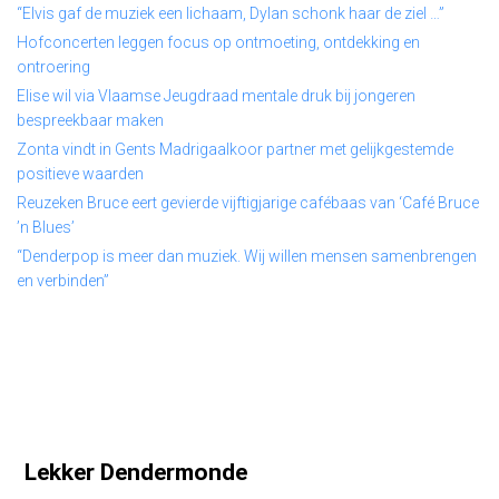
“Elvis gaf de muziek een lichaam, Dylan schonk haar de ziel …”
Hofconcerten leggen focus op ontmoeting, ontdekking en
ontroering
Elise wil via Vlaamse Jeugdraad mentale druk bij jongeren
bespreekbaar maken
Zonta vindt in Gents Madrigaalkoor partner met gelijkgestemde
positieve waarden
Reuzeken Bruce eert gevierde vijftigjarige cafébaas van ‘Café Bruce
’n Blues’
“Denderpop is meer dan muziek. Wij willen mensen samenbrengen
en verbinden”
Lekker Dendermonde