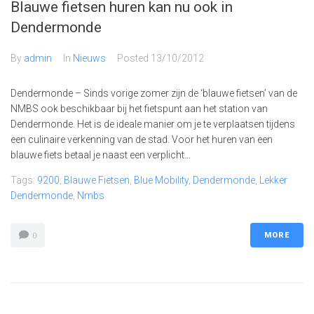
Blauwe fietsen huren kan nu ook in
Dendermonde
By
admin
In
Nieuws
Posted
13/10/2012
Dendermonde – Sinds vorige zomer zijn de ‘blauwe fietsen’ van de
NMBS ook beschikbaar bij het fietspunt aan het station van
Dendermonde. Het is de ideale manier om je te verplaatsen tijdens
een culinaire verkenning van de stad. Voor het huren van een
blauwe fiets betaal je naast een verplicht...
Tags:
9200
,
Blauwe Fietsen
,
Blue Mobility
,
Dendermonde
,
Lekker
Dendermonde
,
Nmbs
MORE
0