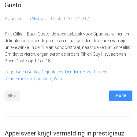
Gusto
By
admin
In
Nieuws
Posted
13/11/2012
Sint-Gillis – Buen Gusto, de speciaalzaak voor Spaanse wijnen en
delicatessen, opende precies een jaar geleden de deuren van zijn
unieke winkel in de Fr. Van schoorstraat, naast de kerk in Sint-Gillis.
Om dat te vieren, organiseren de broers Rik en Guy Heyvaert van
Buen Gusto op 17 en 18...
Tags:
Buen Gusto
,
Degustaties
,
Dendermonde
,
Lekker
Dendermonde
,
Opendeur
,
Wijn
MORE
0
Appelsveer krijgt vermelding in prestigieuz