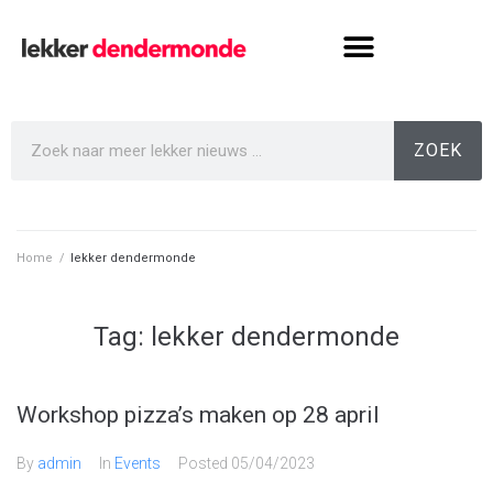
ZOEK
Home
/
lekker dendermonde
Tag:
lekker dendermonde
Workshop pizza’s maken op 28 april
By
admin
In
Events
Posted
05/04/2023