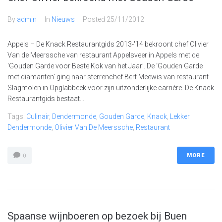
By
admin
In
Nieuws
Posted
25/11/2012
Appels – De Knack Restaurantgids 2013-'14 bekroont chef Olivier
Van de Meerssche van restaurant Appelsveer in Appels met de
‘Gouden Garde voor Beste Kok van het Jaar’. De ‘Gouden Garde
met diamanten’ ging naar sterrenchef Bert Meewis van restaurant
Slagmolen in Opglabbeek voor zijn uitzonderlijke carrière. De Knack
Restaurantgids bestaat...
Tags:
Culinair
,
Dendermonde
,
Gouden Garde
,
Knack
,
Lekker
Dendermonde
,
Olivier Van De Meerssche
,
Restaurant
MORE
0
Spaanse wijnboeren op bezoek bij Buen