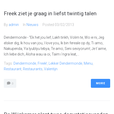
Freek ziet je graag in liefst twintig talen
By
admin
In
Nieuws
Posted
03/02/2013
Dendermonde - “Ek het jou lief, Lakh tirikh, Volim te, Wo ie ni, Jeg
elsker dig, Ik hou van jou, I love you, Ik bin fereale op dy, Ti amo,
Nakupenda, Ya lyublyu tebya, Te amo, Seni seviyorum!, Je t`aime,
Ich liebe dich, Aloha wau ia oi, Taim i`ngra leat,...
Tags:
Dendermonde
,
Freek!
,
Lekker Dendermonde
,
Menu
,
Restaurant
,
Restaurants
,
Valentijn
MORE
0