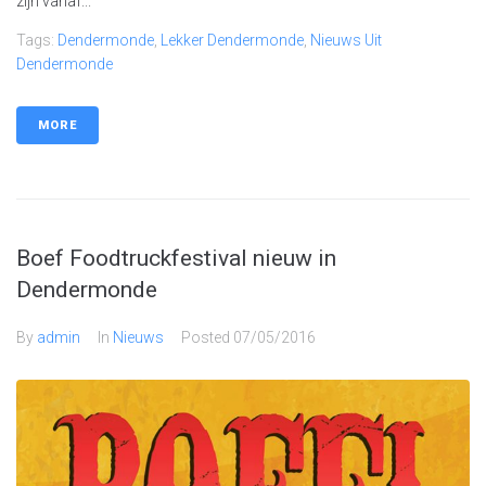
zijn vanaf...
Tags:
Dendermonde
,
Lekker Dendermonde
,
Nieuws Uit
Dendermonde
MORE
Boef Foodtruckfestival nieuw in
Dendermonde
By
admin
In
Nieuws
Posted
07/05/2016