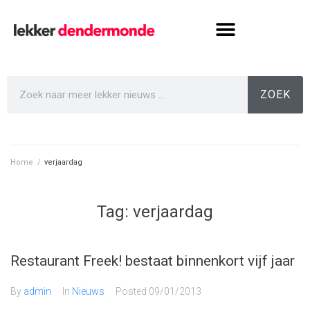
ZOEK
Home
/
verjaardag
Tag:
verjaardag
Restaurant Freek! bestaat binnenkort vijf jaar
By
admin
In
Nieuws
Posted
09/01/2013