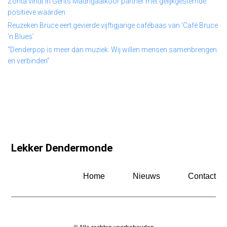
Zonta vindt in Gents Madrigaalkoor partner met gelijkgestemde
positieve waarden
Reuzeken Bruce eert gevierde vijftigjarige cafébaas van ‘Café Bruce
’n Blues’
“Denderpop is meer dan muziek. Wij willen mensen samenbrengen
en verbinden”
Lekker Dendermonde
Home
Nieuws
Contact