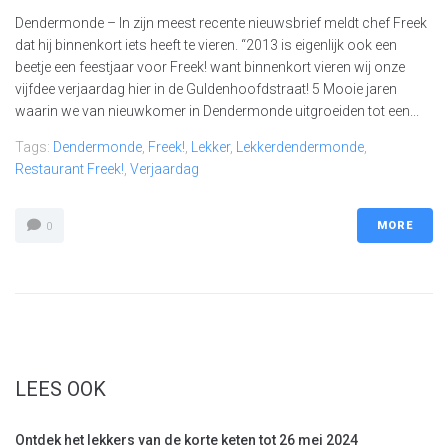
Dendermonde – In zijn meest recente nieuwsbrief meldt chef Freek
dat hij binnenkort iets heeft te vieren. “2013 is eigenlijk ook een
beetje een feestjaar voor Freek! want binnenkort vieren wij onze
vijfdee verjaardag hier in de Guldenhoofdstraat! 5 Mooie jaren
waarin we van nieuwkomer in Dendermonde uitgroeiden tot een...
Tags:
Dendermonde
,
Freek!
,
Lekker
,
Lekkerdendermonde
,
Restaurant Freek!
,
Verjaardag
MORE
0
LEES OOK
Ontdek het lekkers van de korte keten tot 26 mei 2024