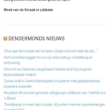
Week van de Smaak in Lebbeke
DENDERMONDS NIEUWS
“Elvis gaf de muziek een lichaam, Dylan schonk haar de ziel …”
Hofconcerten leggen focus op ontmoeting, ontdekking en
ontroering
Elise wil via Vlaamse Jeugdraad mentale druk bij jongeren
bespreekbaar maken
Zonta vindt in Gents Madrigaalkoor partner met gelijkgestemde
positieve waarden
Reuzeken Bruce eert gevierde vijftigjarige cafébaas van ‘Café Bruce
’n Blues’
“Denderpop is meer dan muziek. Wij willen mensen samenbrengen
en verbinden”