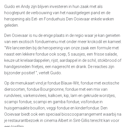
Guido en Andy zijn blijven investeren in hun zaak met als
hoogtepunt de verbouwing van het naastgelegen pand en de
heropening als Eet- en Fonduehuis Den Ooievaar enkele weken
geleden.
Den Ooievaar is nu de enige plaats in de regio waar je kan genieten
van een exotisch fonduemenu met onder meer krokodil en kameel.
“We lanceerden bij de heropening van onze zaak een formule met
naast een lekkere fondue ook soep, 5 sausjes, een frisse salade,
keuze uit krielaardappelen, rijst, aardappel in de schil, stokbrood of
handgesneden frietjes, een nagerecht en drank. De reacties zijn
bijzonder positief ”, vertelt Guido.
Op de menukaart vind je fondue Blauw-Wit, fondue met exotische
diersoorten, fondue Bourginonne, fondue met een mix van
rundvlees, varkensvlees, kalkoen, kip, lam en gekruide worstjes,
scampi fondue, scampi en gamba fondue, visfondue in
huisgemaakte bouillon, veggi fondue en kinderfondue. Den
Ooievaar biedt ook een speciaal bioscooparrangement waarbij na
je restaurantbezoek in cinema Albert in Sint-Gillis terecht kan voor
een topfilm.