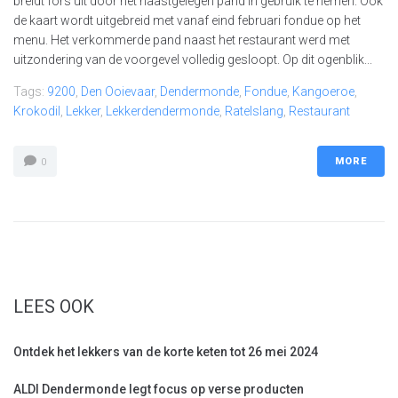
breidt fors uit door het naastgelegen pand in gebruik te nemen. Ook
de kaart wordt uitgebreid met vanaf eind februari fondue op het
menu. Het verkommerde pand naast het restaurant werd met
uitzondering van de voorgevel volledig gesloopt. Op dit ogenblik...
Tags:
9200
,
Den Ooievaar
,
Dendermonde
,
Fondue
,
Kangoeroe
,
Krokodil
,
Lekker
,
Lekkerdendermonde
,
Ratelslang
,
Restaurant
MORE
0
LEES OOK
Ontdek het lekkers van de korte keten tot 26 mei 2024
ALDI Dendermonde legt focus op verse producten