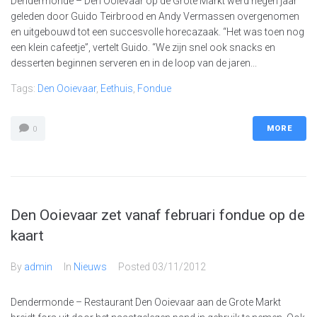
Dendermonde – Den Ooievaar op de Grote Markt werd negen jaar
geleden door Guido Teirbrood en Andy Vermassen overgenomen
en uitgebouwd tot een succesvolle horecazaak. “Het was toen nog
een klein cafeetje”, vertelt Guido. “We zijn snel ook snacks en
desserten beginnen serveren en in de loop van de jaren...
Tags:
Den Ooievaar
,
Eethuis
,
Fondue
MORE
0
Den Ooievaar zet vanaf februari fondue op de
kaart
By
admin
In
Nieuws
Posted
03/11/2012
Dendermonde – Restaurant Den Ooievaar aan de Grote Markt