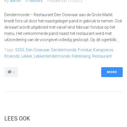
By
admin
In
Nieuws
Posted
03/11/2012
Dendermonde – Restaurant Den Ooievaar aan de Grote Markt
breidt fors uit door het naastgelegen pand in gebruik te nemen. Ook
de kaart wordt uitgebreid met vanaf eind februari fondue op het
menu. Het verkommerde pand naast het restaurant werd met
uitzondering van de voorgevel volledig gesloopt. Op dit ogenblik...
Tags:
9200
,
Den Ooievaar
,
Dendermonde
,
Fondue
,
Kangoeroe
,
Krokodil
,
Lekker
,
Lekkerdendermonde
,
Ratelslang
,
Restaurant
MORE
0
LEES OOK