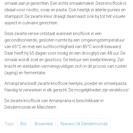
smaak aan je gerechten. Een echte smaakmaker. Deze knoflook is
ideaal voor risotto, soep en pasta. Ook heerlijk in allerlei purees en
stamppot. De zwarte kleur draagt daarnaast ook bij tot het visuele
aspect in culinaire gerechten.
Deze zwarte versie ontstaat wanneer knoflook in een
geconditioneerde, gesloten ruimte bij een omgevingstemperatuur
van 65°C en met een luchtvochtigheid van 85°C wordt bewaard.
Daar heeft hij 65 dagen voor nodig en een droogtijd van 48 uur. De
smaak wordt zoet en geurloos. De textuur een beetje kleverig. Zijn
kracht en weldaden vermenigvuldigen zich in dit proces van rusten
(aging) en fermentatie.
Amanprana biedt zwarte knoflook teentjes, poeder en smeerpasta.
Handig te verwerken in elk gerecht. De mogelijkheden zijn eindeloos!
De zwarte knoflook van Amanprana is beschikbaar in
Dendermonde en Merchtem.
Tags:
Bio
Biowinkel
Nieuws Uit Dendermonde