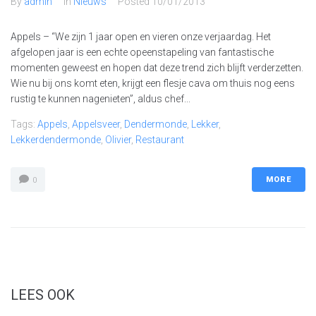
By
admin
In
Nieuws
Posted
10/01/2013
Appels – “We zijn 1 jaar open en vieren onze verjaardag. Het
afgelopen jaar is een echte opeenstapeling van fantastische
momenten geweest en hopen dat deze trend zich blijft verderzetten.
Wie nu bij ons komt eten, krijgt een flesje cava om thuis nog eens
rustig te kunnen nagenieten”, aldus chef...
Tags:
Appels
,
Appelsveer
,
Dendermonde
,
Lekker
,
Lekkerdendermonde
,
Olivier
,
Restaurant
MORE
0
LEES OOK