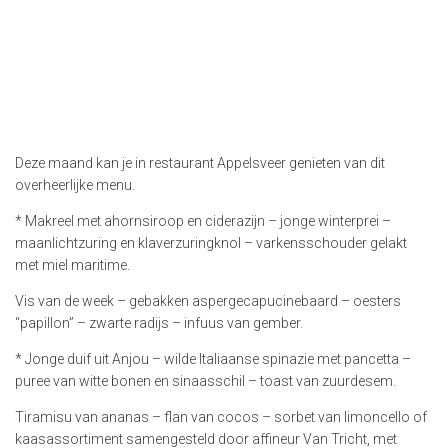
Deze maand kan je in restaurant Appelsveer genieten van dit
overheerlijke menu.
* Makreel met ahornsiroop en ciderazijn – jonge winterprei –
maanlichtzuring en klaverzuringknol – varkensschouder gelakt
met miel maritime.
Vis van de week – gebakken aspergecapucinebaard – oesters
“papillon” – zwarte radijs – infuus van gember.
* Jonge duif uit Anjou – wilde Italiaanse spinazie met pancetta –
puree van witte bonen en sinaasschil – toast van zuurdesem.
Tiramisu van ananas – flan van cocos – sorbet van limoncello of
kaasassortiment samengesteld door affineur Van Tricht, met