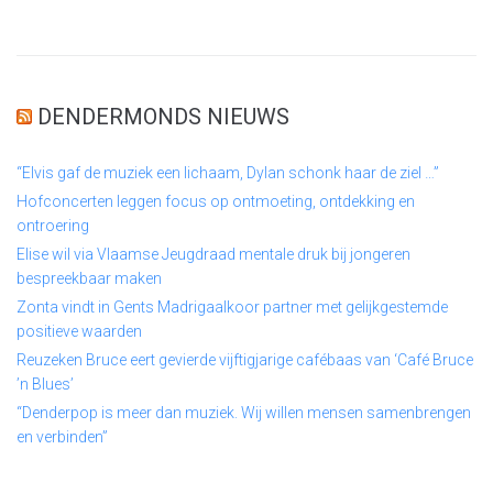
DENDERMONDS NIEUWS
“Elvis gaf de muziek een lichaam, Dylan schonk haar de ziel …”
Hofconcerten leggen focus op ontmoeting, ontdekking en
ontroering
Elise wil via Vlaamse Jeugdraad mentale druk bij jongeren
bespreekbaar maken
Zonta vindt in Gents Madrigaalkoor partner met gelijkgestemde
positieve waarden
Reuzeken Bruce eert gevierde vijftigjarige cafébaas van ‘Café Bruce
’n Blues’
“Denderpop is meer dan muziek. Wij willen mensen samenbrengen
en verbinden”