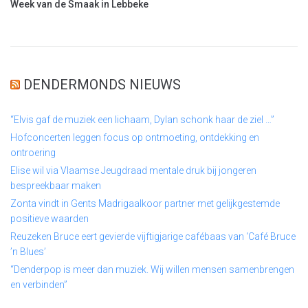
Week van de Smaak in Lebbeke
DENDERMONDS NIEUWS
“Elvis gaf de muziek een lichaam, Dylan schonk haar de ziel …”
Hofconcerten leggen focus op ontmoeting, ontdekking en
ontroering
Elise wil via Vlaamse Jeugdraad mentale druk bij jongeren
bespreekbaar maken
Zonta vindt in Gents Madrigaalkoor partner met gelijkgestemde
positieve waarden
Reuzeken Bruce eert gevierde vijftigjarige cafébaas van ‘Café Bruce
’n Blues’
“Denderpop is meer dan muziek. Wij willen mensen samenbrengen
en verbinden”