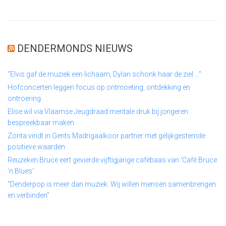
DENDERMONDS NIEUWS
“Elvis gaf de muziek een lichaam, Dylan schonk haar de ziel …”
Hofconcerten leggen focus op ontmoeting, ontdekking en
ontroering
Elise wil via Vlaamse Jeugdraad mentale druk bij jongeren
bespreekbaar maken
Zonta vindt in Gents Madrigaalkoor partner met gelijkgestemde
positieve waarden
Reuzeken Bruce eert gevierde vijftigjarige cafébaas van ‘Café Bruce
’n Blues’
“Denderpop is meer dan muziek. Wij willen mensen samenbrengen
en verbinden”