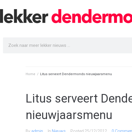
Home
/
Litus serveert Dendermonds nieuwjaarsmenu
Litus serveert Den
nieuwjaarsmenu
By
admin
In
Nieuws
Posted
25/12/2012
0 Comment