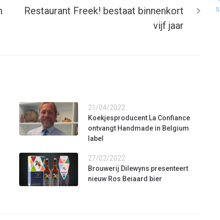
n
Restaurant Freek! bestaat binnenkort
s
vijf jaar
21/04/2022
Koekjesproducent La Confiance
ontvangt Handmade in Belgium
label
27/02/2022
Brouwerij Dilewyns presenteert
nieuw Ros Beiaard bier