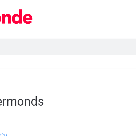
dermonds
(s)