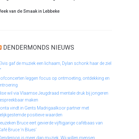
eek van de Smaak in Lebbeke
DENDERMONDS NIEUWS
Elvis gaf de muziek een lichaam, Dylan schonk haar de ziel
”
ofconcerten leggen focus op ontmoeting, ontdekking en
ntroering
lise wil via Vlaamse Jeugdraad mentale druk bij jongeren
espreekbaar maken
onta vindt in Gents Madrigaalkoor partner met
elijkgestemde positieve waarden
euzeken Bruce eert gevierde vijftigjarige cafébaas van
Café Bruce ’n Blues’
Denderpop is meer dan muziek. Wij willen mensen