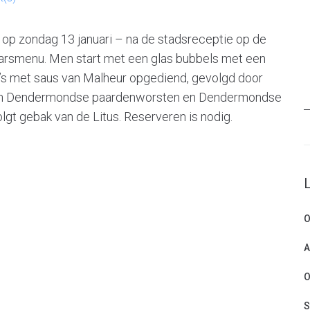
rt op zondag 13 januari – na de stadsreceptie op de
rsmenu. Men start met een glas bubbels met een
’s met saus van Malheur opgediend, gevolgd door
e van Dendermondse paardenworsten en Dendermondse
olgt gebak van de Litus. Reserveren is nodig.
O
A
O
S