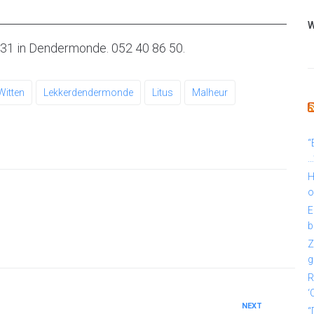
W
t 31 in Dendermonde. 052 40 86 50.
itten
Lekkerdendermonde
Litus
Malheur
“
…
H
o
E
b
Z
g
R
‘
NEXT
“