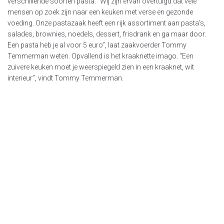
verschillende soorten pasta. “Wij zijn ervan overtuigd dat vele
mensen op zoek zijn naar een keuken met verse en gezonde
voeding. Onze pastazaak heeft een rijk assortiment aan pasta’s,
salades, brownies, noedels, dessert, frisdrank en ga maar door.
Een pasta heb je al voor 5 euro”, laat zaakvoerder Tommy
Temmerman weten. Opvallend is het kraaknette imago. “Een
zuivere keuken moet je weerspiegeld zien in een kraaknet, wit
interieur”, vindt Tommy Temmerman.