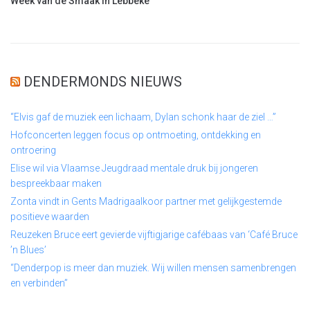
Week van de Smaak in Lebbeke
DENDERMONDS NIEUWS
“Elvis gaf de muziek een lichaam, Dylan schonk haar de ziel …”
Hofconcerten leggen focus op ontmoeting, ontdekking en
ontroering
Elise wil via Vlaamse Jeugdraad mentale druk bij jongeren
bespreekbaar maken
Zonta vindt in Gents Madrigaalkoor partner met gelijkgestemde
positieve waarden
Reuzeken Bruce eert gevierde vijftigjarige cafébaas van ‘Café Bruce
’n Blues’
“Denderpop is meer dan muziek. Wij willen mensen samenbrengen
en verbinden”