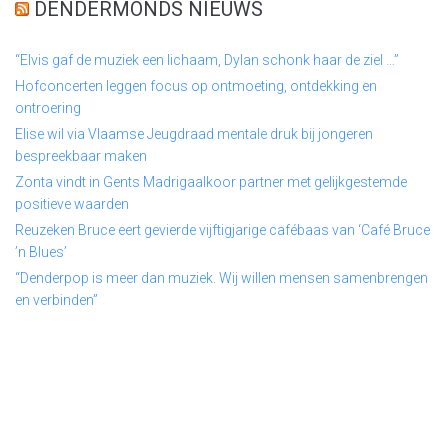
DENDERMONDS NIEUWS
“Elvis gaf de muziek een lichaam, Dylan schonk haar de ziel …”
Hofconcerten leggen focus op ontmoeting, ontdekking en
ontroering
Elise wil via Vlaamse Jeugdraad mentale druk bij jongeren
bespreekbaar maken
Zonta vindt in Gents Madrigaalkoor partner met gelijkgestemde
positieve waarden
Reuzeken Bruce eert gevierde vijftigjarige cafébaas van ‘Café Bruce
’n Blues’
“Denderpop is meer dan muziek. Wij willen mensen samenbrengen
en verbinden”